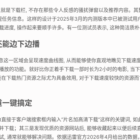
认就是下载栏, 不存在那些令人反感的骚扰弹窗以及推荐内容。其
显视任务信息。这样的设计于2025年3月的内测版本中已被测试
载进度, 操作起来要顺手许多。有一位测试员表示, 这种简洁质
还能边下边播
载信息这一区域会呈现速度曲线图, 从而能够使你直观地瞧见下载
播放的功能。就好比你正着手下载一部时长为2小时的电影, 当下
在下载热门资源之际尤为具备效用, 对于下载速度较快的资源而
道一键搞定
其一为直接于客户端搜索框内输入“片名加高清下载”这样的关键词,
别并下载；其三是发现优质的资源网站后, 能够收藏起来以便后
试, 通常就能够解决问题。依据迅雷官方2026年4月给出的数据