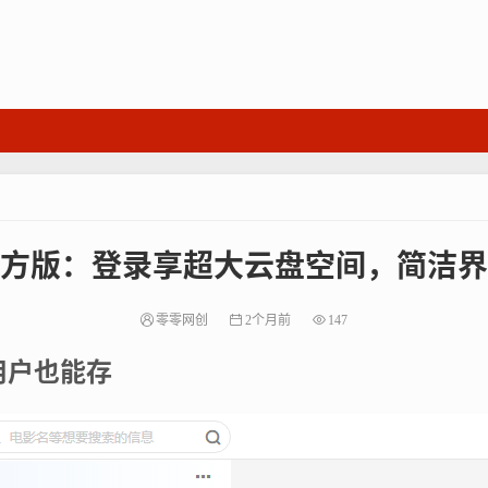
官方版：登录享超大云盘空间，简洁
零零网创
2个月前
147
用户也能存