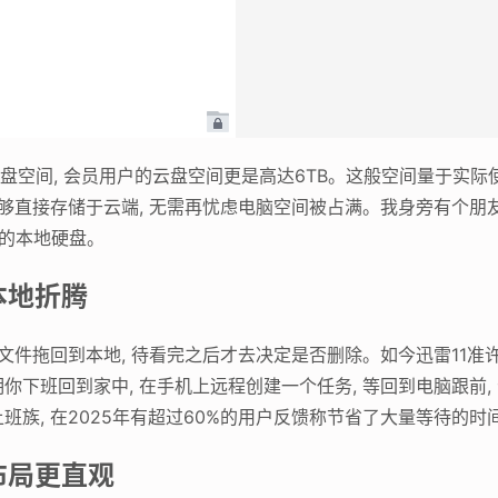
云盘空间, 会员用户的云盘空间更是高达6TB。这般空间量于实
够直接存储于云端, 无需再忧虑电脑空间被占满。我身旁有个朋友
B的本地硬盘。
本地折腾
文件拖回到本地, 待看完之后才去决定是否删除。如今迅雷11准
下班回到家中, 在手机上远程创建一个任务, 等回到电脑跟前,
族, 在2025年有超过60%的用户反馈称节省了大量等待的时
布局更直观