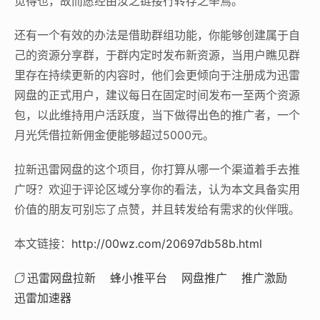
觅得也，故而愿经由汝之链接行转存之举焉。
还有一个有效的办法是借助群组功能，你能够创建属于自
己的资源分享群，于群内定时发布新资源，当用户瞧见群
里存在持续更新的内容时，他们会更倾向于注册成为迅雷
网盘的正式用户，建议每日在固定时间发布一至两个资源
包，以此维持用户活跃度，当下做得出色的推广者，一个
月光凭借拉新佣金便能够超过5000元。
拉新迅雷网盘的这个项目，你打算从哪一个渠道着手去推
广呀？欢迎于评论区域分享你的看法，认为本文具备实用
价值的朋友可别忘了点赞，并且转发给有需求的伙伴哦。
本文链接：
http://00wz.com/20697db58b.html
迅雷网盘拉新
蜂小推平台
网盘推广
推广激励
迅雷加速器