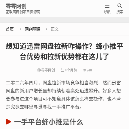
零零网创


互联网网创项目资源网
导航
搜索
首页
网创项目
正文


想知道迅雷网盘拉新咋操作？蜂小推平
台优势和拉新优势都在这儿了
零零网创
4个月前
240
二零二六年四月，网盘拉新市场竞争相当激烈，然而迅雷
网盘的新用户增长量却持续朝着高处迈进攀升。好多人想
要参与进这个项目可不知道具体该怎么样去操作，也不清
楚究竟去哪里寻觅寻找一手推广平台。
一手平台蜂小推是什么