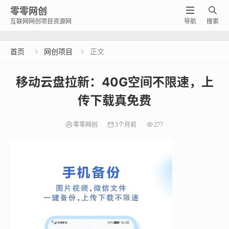
零零网创


互联网网创项目资源网
导航
搜索
首页
网创项目
正文


移动云盘拉新：40G空间不限速，上
传下载真免费
零零网创
3个月前
277