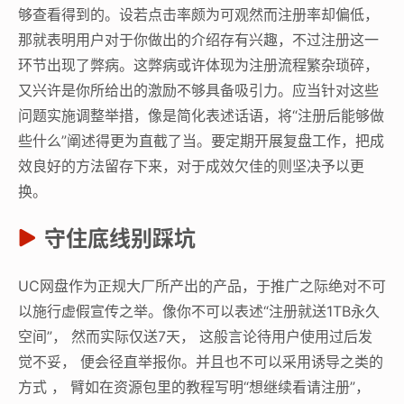
够查看得到的。设若点击率颇为可观然而注册率却偏低，
那就表明用户对于你做出的介绍存有兴趣，不过注册这一
环节出现了弊病。这弊病或许体现为注册流程繁杂琐碎，
又兴许是你所给出的激励不够具备吸引力。应当针对这些
问题实施调整举措，像是简化表述话语，将“注册后能够做
些什么”阐述得更为直截了当。要定期开展复盘工作，把成
效良好的方法留存下来，对于成效欠佳的则坚决予以更
换。
守住底线别踩坑
UC网盘作为正规大厂所产出的产品，于推广之际绝对不可
以施行虚假宣传之举。像你不可以表述“注册就送1TB永久
空间”， 然而实际仅送7天， 这般言论待用户使用过后发
觉不妥， 便会径直举报你。并且也不可以采用诱导之类的
方式 ， 臂如在资源包里的教程写明“想继续看请注册”，