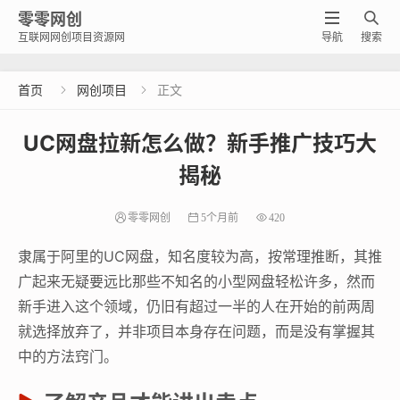
零零网创


互联网网创项目资源网
导航
搜索
首页
网创项目
正文


UC网盘拉新怎么做？新手推广技巧大
揭秘
零零网创
5个月前
420
隶属于阿里的UC网盘，知名度较为高，按常理推断，其推
广起来无疑要远比那些不知名的小型网盘轻松许多，然而
新手进入这个领域，仍旧有超过一半的人在开始的前两周
就选择放弃了，并非项目本身存在问题，而是没有掌握其
中的方法窍门。