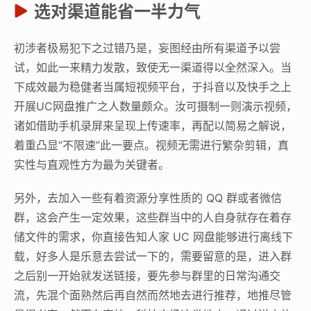
选对渠道能省一半力气
初涉者极易犯下之过错乃是，妄图经由所有渠道予以尝
试，如此一来精力发散，致使无一渠道得以全然深入。当
下成效最为稳健者当属短视频平台，于抖音以及快手之上
开展UC网盘推广之人数量颇众。汝可摄制一则演示视频，
诸如借助手机录屏来呈现上传速率，再配以简易之解说，
着重凸显“不限速”此一要点。视频无需进行繁杂剪辑，真
实性与直观性方为最为关键者。
另外，去加入一些有着资源分享性质的 QQ 群或者微信
群，这会产生一定效果，这些群当中的人自身就存在着存
储文件的需求，你直接告知人家 UC 网盘能够进行离线下
载，好多人是乐意去尝试一下的，需要留意的是，进入群
之后别一开始就发送链接，要先参与群里的日常沟通交
流，先混个面熟然后再自然而然地去进行推荐，地推尽管