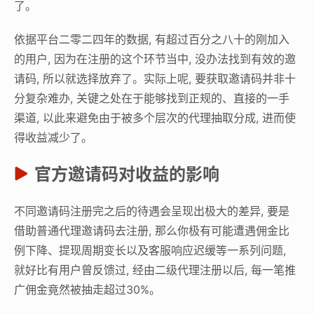
了。
依据平台二零二四年的数据, 有超过百分之八十的刚加入
的用户, 因为在注册的这个环节当中, 没办法找到有效的邀
请码, 所以就选择放弃了。实际上呢, 要获取邀请码并非十
分复杂难办, 关键之处在于能够找到正规的、直接的一手
渠道, 以此来避免由于被多个层次的代理抽取分成, 进而使
得收益减少了。
官方邀请码对收益的影响
不同邀请码注册完之后的待遇会呈现出极大的差异, 要是
借助普通代理邀请码去注册, 那么你极有可能遭遇佣金比
例下降、提现周期变长以及客服响应迟缓等一系列问题,
就好比有用户曾反馈过, 经由二级代理注册以后, 每一笔推
广佣金竟然被抽走超过30%。