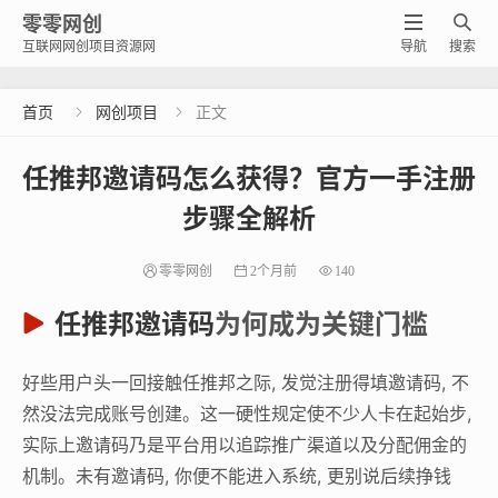
零零网创


互联网网创项目资源网
导航
搜索
首页
网创项目
正文


任推邦邀请码怎么获得？官方一手注册
步骤全解析
零零网创
2个月前
140
任推邦邀请码
为何成为关键门槛
好些用户头一回接触任推邦之际, 发觉注册得填邀请码, 不
然没法完成账号创建。这一硬性规定使不少人卡在起始步,
实际上邀请码乃是平台用以追踪推广渠道以及分配佣金的
机制。未有邀请码, 你便不能进入系统, 更别说后续挣钱