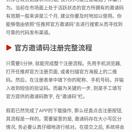
为。当前在市场面上处于活跃状态的官方所拥有的邀请码
有效期一般来讲是三个月, 建议你要及时地加以使用。你
能够借由依照“任推邦官方邀请码”去进行搜索从而寻找到
可靠的代码发布渠道。
官方邀请码注册完整流程
只需要5分钟, 就能完成整个注册流程。先用手机浏览器,
打开任推邦官方注册页面, 或者扫描官方海报上的二维
码。然后，在注册表单中填下你的昵称、手机号码，并输
入收到短信的验证码。而最为关键的一步, 则是手工填写
官方提供的邀请码数字, 在“邀请码”栏。
假若已然完成了APP的下载操作, 那么径直点击注册按钮,
其流程是一样的。需要留意的是, 邀请码存在大小写区分
情况, 务必要认真仔细地进行核对。在提交之后, 系统将会