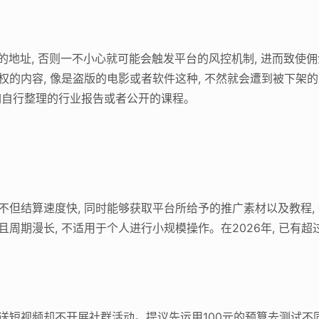
 的地址, 否则一不小心就可能会触发平台的风控机制, 进而致使
权的内容, 像是盗版的电影或者软件这种, 不然就会遭到被下架
 比如自行整理的行业报告或者公开的课程。
 不但结算速度快, 同时能够获取平台所给予的推广素材以及教程
且周期漫长, 不适用于个人进行小规模操作。在2026年, 已有
发送短视频却不开展社群活动。提议先运用100元的预算去测试不