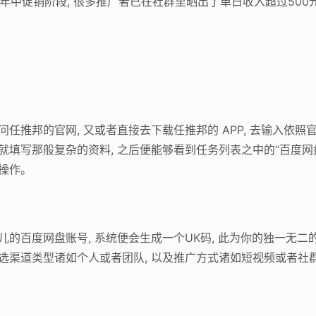
正值年中促销阶段, 很多推广者已在社群里晒出了单日收入超过500
问任推邦的官网, 又或者直接去下载任推邦的 APP, 去输入依
要就填写那般复杂的资料, 之后便能够看到任务列表之中的“百度
的操作。
儿的百度网盘账号, 系统便会生成一个UK码, 此为你的独一无二
挑选渠道类型诸如个人或者团队, 以及推广方式诸如短视频或者社