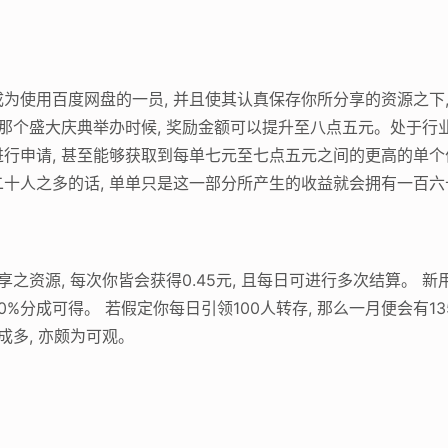
为使用百度网盘的一员, 并且使其认真保存你所分享的资源之下,
年那个盛大庆典举办时候, 奖励金额可以提升至八点五元。处于行
行申请, 甚至能够获取到每单七元至七点五元之间的更高的单
十人之多的话, 单单只是这一部分所产生的收益就会拥有一百六
之资源, 每次你皆会获得0.45元, 且每日可进行多次结算。 新
10%分成可得。 若假定你每日引领100人转存, 那么一月便会有1
成多, 亦颇为可观。