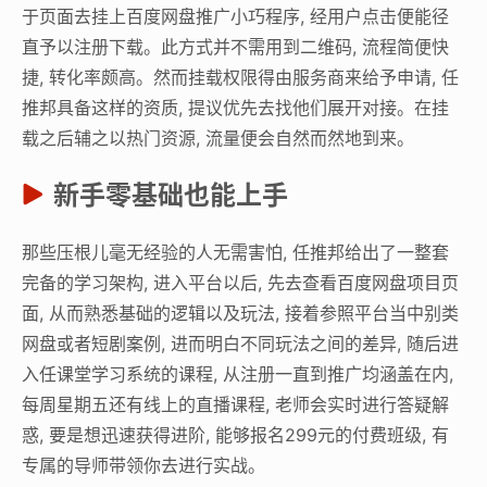
于页面去挂上百度网盘推广小巧程序, 经用户点击便能径
直予以注册下载。此方式并不需用到二维码, 流程简便快
捷, 转化率颇高。然而挂载权限得由服务商来给予申请, 任
推邦具备这样的资质, 提议优先去找他们展开对接。在挂
载之后辅之以热门资源, 流量便会自然而然地到来。
新手零基础也能上手
那些压根儿毫无经验的人无需害怕, 任推邦给出了一整套
完备的学习架构, 进入平台以后, 先去查看百度网盘项目页
面, 从而熟悉基础的逻辑以及玩法, 接着参照平台当中别类
网盘或者短剧案例, 进而明白不同玩法之间的差异, 随后进
入任课堂学习系统的课程, 从注册一直到推广均涵盖在内,
每周星期五还有线上的直播课程, 老师会实时进行答疑解
惑, 要是想迅速获得进阶, 能够报名299元的付费班级, 有
专属的导师带领你去进行实战。