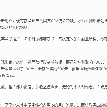
新用户，便可获取10元的固定CPA佣金款项，收益准则明晰透
在隐含的扣除规则。
从事兼职推广，每个月亦能够获取一笔稳定的额外副业所得，零
现出良好态势，进而取得爆款成效呢，那还能够获取 在1000元
数量达到了100单，会额外奖励500元，而当拉新数量满500单
的巅峰激励。
发放，推广能力愈强，总收益便愈高，无论为个人创作者，抑或
逝，早早介入其中便能够抢占更多的用户流量，进而获取更高的