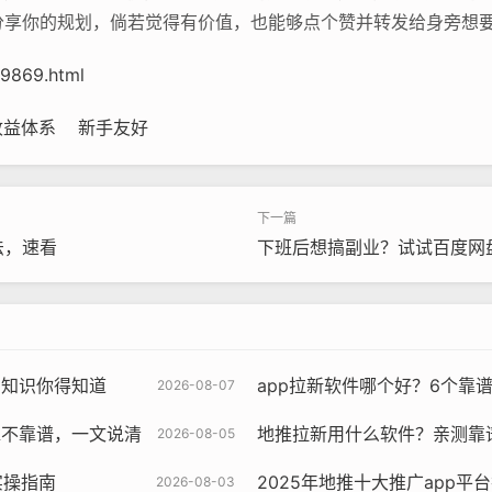
分享你的规划，倘若觉得有价值，也能够点个赞并转发给身旁想
e9869.html
收益体系
新手友好
法，速看
下班后想搞副业？试试百度网
雷知识你得知道
app拉新软件哪个好？6个靠
2026-08-07
靠不靠谱，一文说清
地推拉新用什么软件？亲测靠谱
2026-08-05
实操指南
2025年地推十大推广app平
2026-08-03