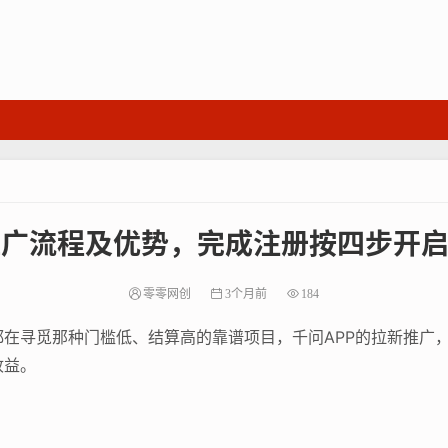
推广流程及优势，完成注册按四步开
零零网创
3个月前
184
在寻觅那种门槛低、结算高的靠谱项目，千问APP的拉新推广，
收益。
广