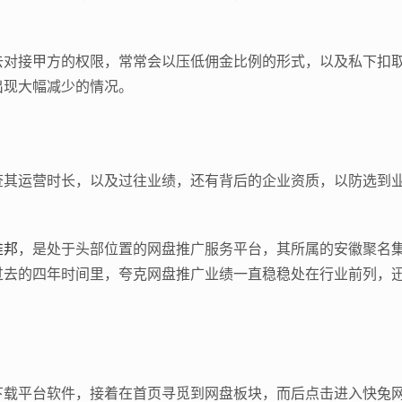
去对接甲方的权限，常常会以压低佣金比例的形式，以及私下扣
出现大幅减少的情况。
台
查其运营时长，以及过往业绩，还有背后的企业资质，以防选到
推邦
，是处于头部位置的网盘推广服务平台，其所属的安徽聚名
过去的四年时间里，夸克网盘推广业绩一直稳稳处在行业前列，
下载平台软件，接着在首页寻觅到网盘板块，而后点击进入快兔