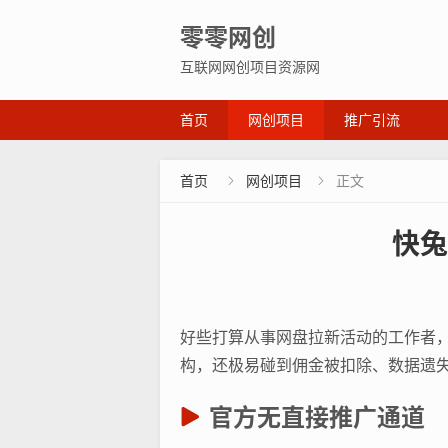
零零网创
互联网网创项目资源网
首页
网创项目
推广引流
首页
网创项目
正文


快兔
好些打算从事网盘拉新活动的工作者
构，还极易碰到佣金被扣除、数据遗
官方无直接推广通道