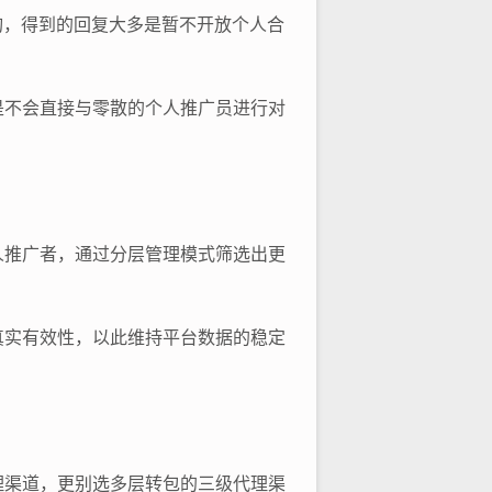
询，得到的回复大多是暂不开放个人合
是不会直接与零散的个人推广员进行对
人推广者，通过分层管理模式筛选出更
真实有效性，以此维持平台数据的稳定
理渠道，更别选多层转包的三级代理渠