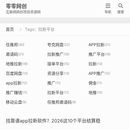
零零网创


互联网网创项目资源网
导航
搜索
首页
Tags：拉新平台

任推邦
夸克网盘
APP拉新
(40)
(22)
(21)
邀请码
拉新推广
推广平台
(21)
(19)
(19)
地推拉新
接单平台
拉新
(18)
(15)
(13)
百度网盘
资源分享
APP推广
(13)
(13)
(12)
app拉新
推广
佣金
(12)
(11)
(11)
推广赚钱
拉新平台
地推
(11)
(11)
(10)
移动云盘
任推邦邀请码
(9)
(9)
找靠谱app拉新软件？2026这10个平台结算稳