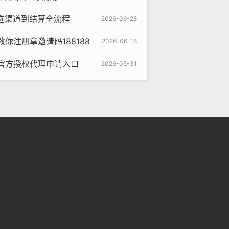
选渠道到结算全流程
2026-06-28
你注册拿邀请码188188
2026-06-18
官方授权代理申请入口
2026-05-31