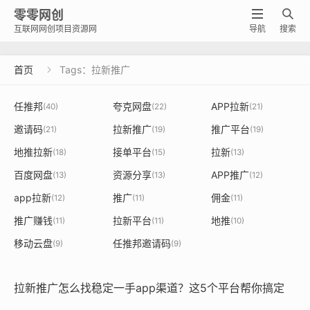
零零网创


互联网网创项目资源网
导航
搜索
首页
Tags：拉新推广

任推邦
夸克网盘
APP拉新
(40)
(22)
(21)
邀请码
拉新推广
推广平台
(21)
(19)
(19)
地推拉新
接单平台
拉新
(18)
(15)
(13)
百度网盘
资源分享
APP推广
(13)
(13)
(12)
app拉新
推广
佣金
(12)
(11)
(11)
推广赚钱
拉新平台
地推
(11)
(11)
(10)
移动云盘
任推邦邀请码
(9)
(9)
拉新推广怎么找稳定一手app渠道？这5个平台帮你搞定