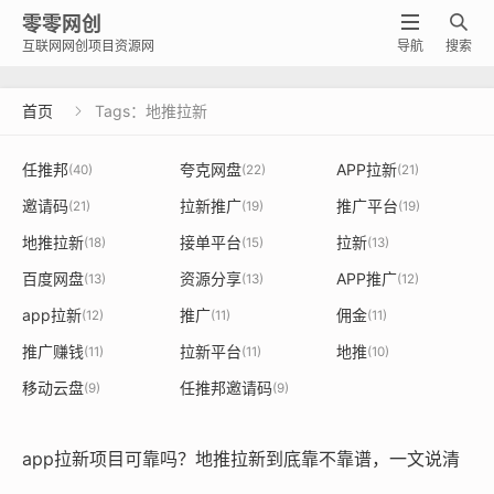
零零网创


互联网网创项目资源网
导航
搜索
首页
Tags：地推拉新

任推邦
夸克网盘
APP拉新
(40)
(22)
(21)
邀请码
拉新推广
推广平台
(21)
(19)
(19)
地推拉新
接单平台
拉新
(18)
(15)
(13)
百度网盘
资源分享
APP推广
(13)
(13)
(12)
app拉新
推广
佣金
(12)
(11)
(11)
推广赚钱
拉新平台
地推
(11)
(11)
(10)
移动云盘
任推邦邀请码
(9)
(9)
app拉新项目可靠吗？地推拉新到底靠不靠谱，一文说清