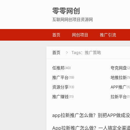
零零网创
互联网网创项目资源网
首页
网创项目
推广引流
首页
Tags：推广策略

任推邦
夸克网盘
(40)
(2
推广平台
地推拉新
(19)
(1
资源分享
APP推广
(13)
(1
推广赚钱
拉新平台
(11)
(1
app拉新推广怎么做？别把APP做成
App拉新推广怎么做？一人搞定全渠