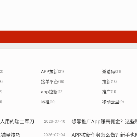
APP拉新
邀请码
2)
(21)
(21)
接单平台
拉新
8)
(15)
(13)
app拉新
推广
2)
(12)
(11)
地推
移动云盘
1)
(10)
(9)
没人用的瑞士军刀
想靠推广App赚高佣金？这些
2026-07-10
道铺量技巧
APP拉新任务怎么做？新手也
2026-07-04