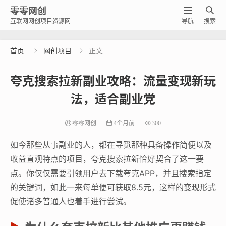
零零网创


互联网网创项目资源网
导航
搜索
首页
网创项目
正文


夸克搜索拉新副业攻略：流量变现新玩
法，适合副业党
零零网创
4个月前
300
如今那些从事副业的人，都在寻觅那种具备操作简便以及
收益直观特点的项目，夸克搜索拉新恰好契合了这一要
点。你仅仅需要引领用户去下载夸克APP，并且搜索指定
的关键词，如此一来每单便可获取8.5元，这样的变现形式
促使诸多普通人也着手进行尝试。