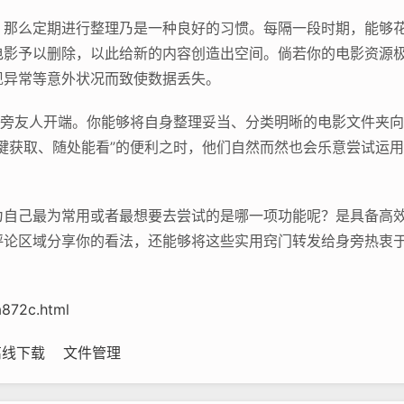
，那么定期进行整理乃是一种良好的习惯。每隔一段时期，能够
电影予以删除，以此给新的内容创造出空间。倘若你的电影资源
现异常等意外状况而致使数据丢失。
身旁友人开端。你能够将自身整理妥当、分类明晰的电影文件夹
键获取、随处能看”的便利之时，他们自然而然也会乐意尝试运
为自己最为常用或者最想要去尝试的是哪一项功能呢？是具备高
评论区域分享你的看法，还能够将这些实用窍门转发给身旁热衷
a872c.html
离线下载
文件管理