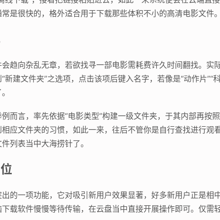
通常是很快的，格外适合用于下载那些体积不小的高清电影文件
乱
件会趋向杂乱无章，若欲找寻一部电影需耗费许久时间翻找。实
新建文件夹”之选项，点击该项后键入名字，若像是“动作片”“科幻
了。
例而言，率先依据“电影类型”构建一级文件夹，于其内部再按照“
到相应文件夹的习惯，如此一来，往后不管你是自行查找进行观
文件列表当中大海捞针了。
到位
突出的一项功能，它对吸引新用户效果显著，好多新用户正是相
下载软件慢慢等待传输，在云盘当中直接开展操作即可。仅需轻