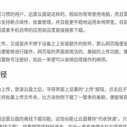
同习惯的用户，迅雷云盘是这样的，假如你常常使用电脑，而且
持断点续传、批量管理，并且能更平稳地运用本地带宽，目前客户端
网或者手机自带的应用商店里直接搜索下载。
文件，又或是并不想于设备之上安装额外的软件，那么网页版便
后便能够进行操作。网页版的界面是简洁的，基础的上传功能、
迅雷账号注册好，如此一来便可以省掉后续操作的麻烦。
路径
上传，登录云盘之后，寻得界面上显著的“上传”按钮，点击后
支持批量上传文件夹，比方说你刚下载了一整季的美剧，便能够
迅雷云盘的离线下载功能，这恰似能让云盘替你“代收快递”。
离线下载”，接着把链接粘贴进去，如此一来系统便会在云端直