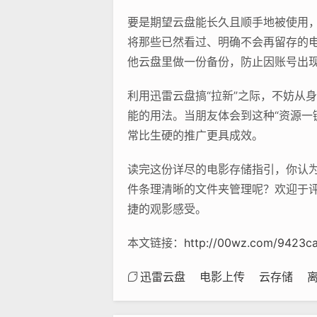
要是期望云盘能长久且顺手地被使用
将那些已然看过、明确不会再留存的
他云盘里做一份备份，防止因账号出
利用迅雷云盘搞“拉新”之际，不妨从
能的用法。当朋友体会到这种“资源一
常比生硬的推广更具成效。
读完这份详尽的电影存储指引，你认
件条理清晰的文件夹管理呢？欢迎于
捷的观影感受。
本文链接：
http://00wz.com/9423c
迅雷云盘
电影上传
云存储