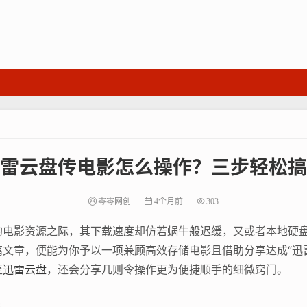
雷云盘传电影怎么操作？三步轻松搞
零零网创
4个月前
303
的电影资源之际，其下载速度却仿若蜗牛般迟缓，又或者本地硬
文章，便能为你予以一项兼顾高效存储电影且借助分享达成“迅
至
迅雷云盘
，还会分享几则令操作更为便捷顺手的细微窍门。
选