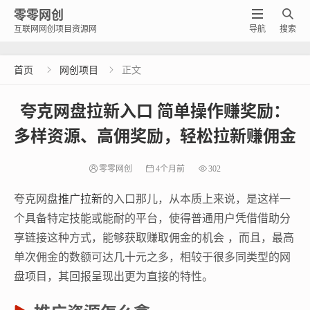
零零网创


互联网网创项目资源网
导航
搜索
首页
网创项目
正文


夸克网盘拉新入口 简单操作赚奖励：
多样资源、高佣奖励，轻松拉新赚佣金
零零网创
4个月前
302
夸克网盘
推广拉新
的入口那儿，从本质上来说，是这样一
个具备特定技能或能耐的平台，使得普通用户凭借借助分
享链接这种方式，能够获取赚取佣金的机会 ，而且，最高
单次佣金的数额可达几十元之多，相较于很多同类型的网
盘项目，其回报呈现出更为直接的特性。