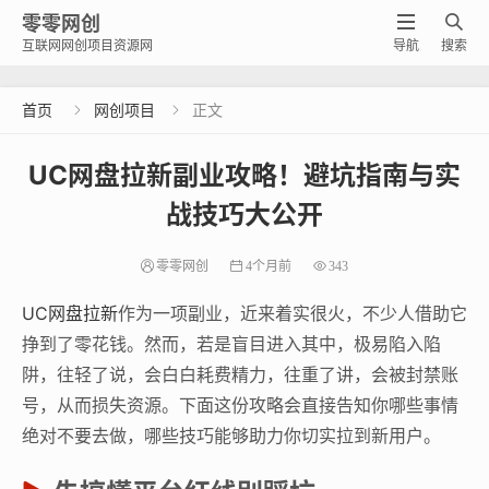
零零网创


互联网网创项目资源网
导航
搜索
首页
网创项目
正文


UC网盘拉新副业攻略！避坑指南与实
战技巧大公开
零零网创
4个月前
343
UC网盘拉新
作为一项副业，近来着实很火，不少人借助它
挣到了零花钱。然而，若是盲目进入其中，极易陷入陷
阱，往轻了说，会白白耗费精力，往重了讲，会被封禁账
号，从而损失资源。下面这份攻略会直接告知你哪些事情
绝对不要去做，哪些技巧能够助力你切实拉到新用户。