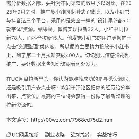
需分析数据之际，要针对不同渠道的效果予以对比。在20
25年9月之时，推广员小钱同步测试了微博，以及小红书
与抖音这三个平台，采用的是完全一样的“设计师必备500
款字体”资源。结果是，微博实现拉新32人，小红书则拉
新78人，而抖音拉新15人。他发觉小红书的用户更倾向于
点击“资源整理”类内容，所以便将主要精力投放于小红书
上，到了第二个月拉新突破400人。切记别凭借感觉胡乱
推广，要让数据来告知你该朝着何处发力。
在UC网盘拉新里头，你认为最难搞成功的是寻觅资源呢，
还是吸引用户去点击呀？欢迎于评论区把你的经历给分享
出来，点赞位居最高的三位将会获得一份做了最新整理的
拉新资源包。
本文链接：
http://00wz.com/7968cd75d2.html
UC网盘拉新
副业攻略
避坑指南
实战技巧