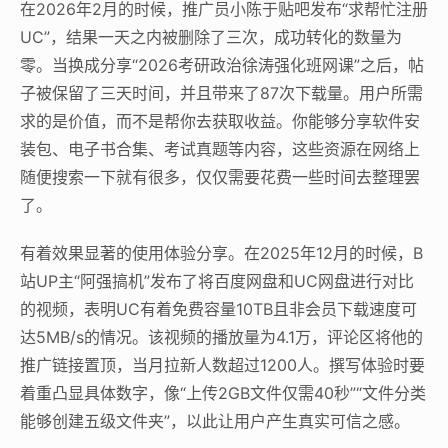
在2026年2月的时候，推广员小陈于贴吧发布“求帮忙注册
UC”，结果一天之内被删除了三次，成功转化的数量为
零。当换成分享“2026考研政治徐涛强化班网课”之后，帖
子被保留了三天时间，并且带来了87次下载量。用户所需
求的是价值，而不是帮你去获取收益。你能够分享软件安
装包、电子书合集、考试真题等内容，这些资源在网络上
随便搜索一下就有很多，仅仅需要花费一些时间去整理罢
了。
有着效果显著的使用体验分享。在2025年12月的时候，B
站UP主“阿强搞机”发布了将百度网盘和UC网盘进行对比
的视频，表明UC有着免费容量10TB且非会员下载速度可
达5MB/s的情况。该视频的播放量为4.1万，评论区将他的
推广链接置顶，当月拉新人数超过1200人。撰写体验时要
着重凸显具体数字，像“上传2GB文件仅需40秒”“文件分类
能够创建五级文件夹”，以此让用户产生真实可信之感。