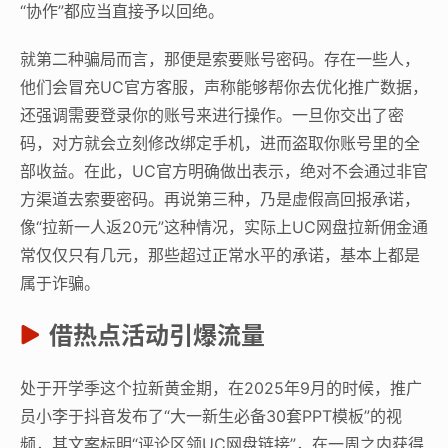
“协作”都应当直接予以回绝。
就第二种骗局而言，那便是索要账号密码。存在一些人，
他们会冒充UC官方客服，声称能够帮你去优化推广数据，
还强调需要登录你的账号来进行操作。一旦你交出了密
码，对方就会立刻修改绑定手机，进而盗取你账号里的全
部收益。在此，UC官方明确做出表示，绝对不会通过非官
方渠道去索要密码。再说第三种，乃是虚假高回报承诺，
像“拉新一人返20元”这种情况，实际上UC网盘拉新佣金通
常仅仅只有几元，那些超过正常水平的承诺，基本上都是
属于诈骗。
借热点活动引爆流量
处于开学季这个拉新黄金期，在2025年9月的时候，推广
员小李于抖音发布了“大一新生必备30套PPT模板”的视
频，其文案标明“评论区领UC网盘链接”，在一周之内获得