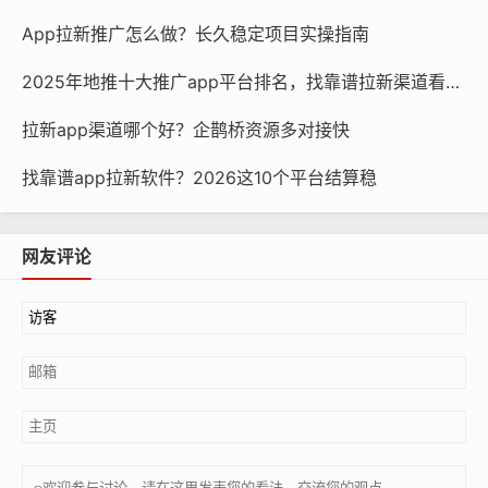
App拉新推广怎么做？长久稳定项目实操指南
2025年地推十大推广app平台排名，找靠谱拉新渠道看这篇
拉新app渠道哪个好？企鹊桥资源多对接快
找靠谱app拉新软件？2026这10个平台结算稳
网友评论