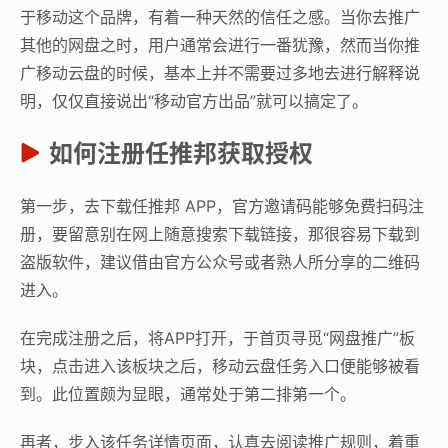
于移动这个品牌，有着一种天然的信任之感。当你去推广
其他的网盘之时，用户通常会进行一番犹豫，然而当你推
广移动云盘的时候，基本上并不需要过多地去进行解释说
明，仅仅直接说出“移动官方出品”就可以搞定了。
如何注册任推邦获取授权
第一步，去下载任推邦 APP，官方邀请码能够免费扫码注
册，要留意别在网上随意搜索下载链接，那很容易下载到
盗版软件，建议借由官方公众号或者熟人所分享的二维码
进入。
在完成注册之后，将APP打开，于首页寻觅“网盘推广”板
块，点击进入该板块之后，移动云盘任务入口便能够被看
到。此位置颇为显眼，通常处于第二排第一个。
再者，步入该任务详情页面，认真去阅读推广规则，着重