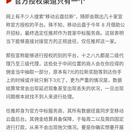
官方授权渠道只有一个
网上有不少人搜索“移动云盘拉新”，随即会跳出几十家宣
称官方授权的平台。殊不知，移动云盘于今年 8 月借助公
开招标，最终选定任推邦作为首家中标服务商。这就表明
当下能够直接对接官方的正规途径，仅任推邦这一家。
那些宣称能够进行授权的别的平台，十之八九都是二级代
理乃至三级代理，这些处于中间位置的商人会在你应得的
佣金当中抽取一部分，原本有7元的拉新奖励等到达你手
上的时候或许就只剩下3元了，更为严重的情况是，数据
结算常常会出现延迟现象甚至出现丢失的状况，一旦出现
问题根本就找不到人来进行处理。
任推邦身为官方中标服务商，其所有数据径直同步至移动
云盘后台。其佣金结算具备保障，于每周二以及周四固定
进行打款，从来不会出现拖欠情况。要是你确实想要开展