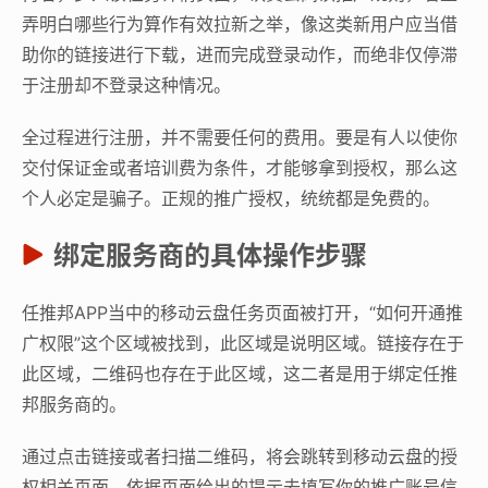
弄明白哪些行为算作有效拉新之举，像这类新用户应当借
助你的链接进行下载，进而完成登录动作，而绝非仅停滞
于注册却不登录这种情况。
全过程进行注册，并不需要任何的费用。要是有人以使你
交付保证金或者培训费为条件，才能够拿到授权，那么这
个人必定是骗子。正规的推广授权，统统都是免费的。
绑定服务商的具体操作步骤
任推邦APP当中的移动云盘任务页面被打开，“如何开通推
广权限”这个区域被找到，此区域是说明区域。链接存在于
此区域，二维码也存在于此区域，这二者是用于绑定任推
邦服务商的。
通过点击链接或者扫描二维码，将会跳转到移动云盘的授
权相关页面，依据页面给出的提示去填写你的推广账号信