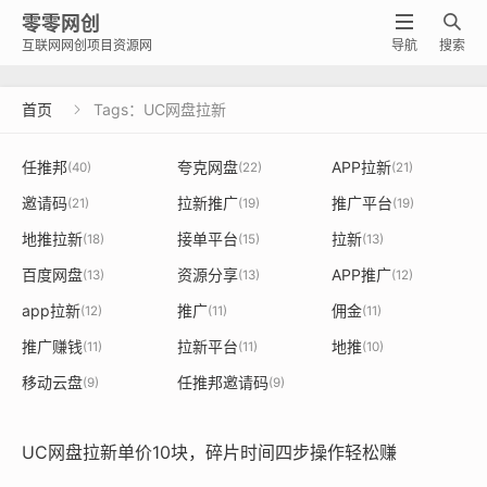
零零网创


互联网网创项目资源网
导航
搜索
首页
Tags：UC网盘拉新

任推邦
夸克网盘
APP拉新
(40)
(22)
(21)
邀请码
拉新推广
推广平台
(21)
(19)
(19)
地推拉新
接单平台
拉新
(18)
(15)
(13)
百度网盘
资源分享
APP推广
(13)
(13)
(12)
app拉新
推广
佣金
(12)
(11)
(11)
推广赚钱
拉新平台
地推
(11)
(11)
(10)
移动云盘
任推邦邀请码
(9)
(9)
UC网盘拉新单价10块，碎片时间四步操作轻松赚