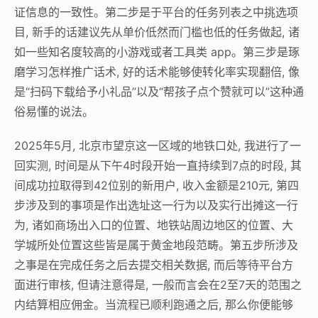
证信息的一致性。第二步是于平台的任务列表之中挑选项
目, 新手的话建议先从单价低然而门槛也低的任务做起, 诸
如一些知名度较高的小游戏或者工具类 app。第三步是琢
磨学习怎样推广话术, 好的话术能够使转化率实现翻倍, 像
是“扫码下载给予小礼品”以及“帮孩子点个赞就可以”这种通
俗易懂的说法。
2025年5月, 北京市望京这一区域的地铁口处, 我进行了一
回实测, 时间是从下午4时段开始一直持续到7点的时段, 其
间成功拉取得到42位别的新用户, 收入金额是210元, 第四
步涉及到的事项是作出选址这一行为以及实行出摊这一行
为, 诸如商场出入口的位置、地铁站周边地区的位置、大
学城所处位置这些皆是属于黄金地段范畴。第五步所涉及
之事是在完成任务之后去提交相关数据, 而后等待平台方
面进行审核, 但请注意得是, 一般而言会在2至7天的范围之
内结算相应佣金。当流程已顺利跑通之后, 那么你便能够