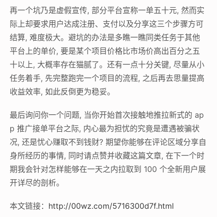
再一个坑乃是虚假宣传, 部分平台宣称一单五十元, 然而实
际上却要求用户达成注册、支付以及分享这三个步骤方可
结算, 难度极大。避坑的办法是多瞧一瞧同类任务于其他
平台上的单价, 要是某个项目价格比市场价高出百分之五
十以上, 大概率存在猫腻了。还有一点十分关键, 尽量从小
任务着手, 先完整跑完一个项目的流程, 之后再去思量提高
收益效率, 如此反倒更为稳妥。
最后询问你一个问题, 当你开始首次接触地推拉新式的 ap
p 推广接单平台之际, 内心最为担忧的究竟是遭遇被骗状
况, 还是忧心赚取不到钱财? 期望你能够在评论区域分享自
身所经历的事情, 同时请点赞并收藏这篇文章, 在下一个时
期我会针对怎样能够在一天之内拉取到 100 个全新用户展
开详尽的剖析。
本文链接：
http://00wz.com/5716300d7f.html