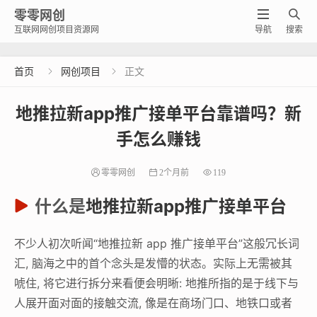
零零网创


互联网网创项目资源网
导航
搜索
首页
网创项目
正文


地推拉新app推广接单平台靠谱吗？新
手怎么赚钱
零零网创
2个月前
119
什么是
地推拉新
app推广
接单平台
不少人初次听闻“地推拉新 app 推广接单平台”这般冗长词
汇, 脑海之中的首个念头是发懵的状态。实际上无需被其
唬住, 将它进行拆分来看便会明晰: 地推所指的是于线下与
人展开面对面的接触交流, 像是在商场门口、地铁口或者