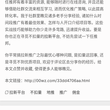
任推邦有着丰富的资源, 能够随时进行在线咨询, 并且还能
够借助社群交流来相互学习, 进而优化推广策略, 以此提高
转化率。我于社群里瞧见诸多老手分享经验, 诸如什么时
间段推广有着最佳效果、怎样与人开口介绍项目等。这些
实战技巧能够助力你少走许多弯路, 迅速提升收益。要是
你也正在寻觅不扣量的
拉新平台
, 不妨先尝试一下任推
邦。
你平常搞拉新推广之际最忧心哪种问题, 是扣量这回事, 还
是寻觅不到优质项目, 欢迎于评论区去分享你的经历，给
本文点赞并收藏, 使得更多人能够瞧见。
本文链接：
http://00wz.com/33dd4706aa.html
拉新平台
不扣量
地推
推广
佣金