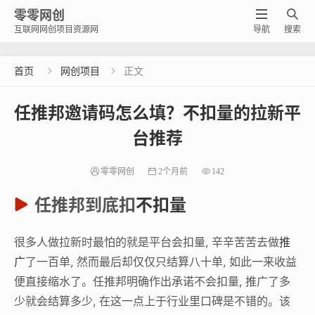
零零网创


互联网网创项目资源网
导航
搜索
首页
网创项目
正文


任推邦邀请码怎么填？不扣量的拉新平
台推荐
零零网创
2个月前
142
任推邦到底扣
不扣量
很多人做拉新时最怕的就是平台会扣量, 辛辛苦苦去做
推
广
了一百单, 然而最后却仅仅只结算八十单, 如此一来收益
便直接缩水了。任推邦明确作出承诺不会扣量, 推广了多
少就会结算多少, 在这一点上于行业里口碑是不错的。该