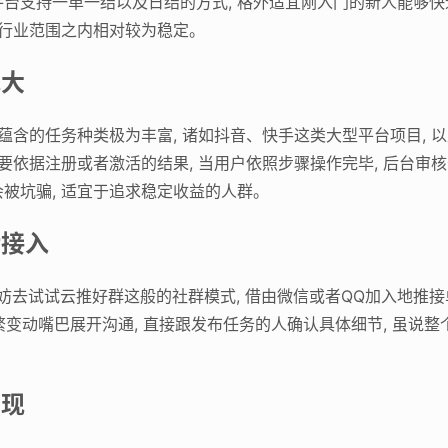
台支持一单一结以及日结的方式, 格外适宜刚入门的新人能够快
于行业范围之内相对较为稳定。
池大
面蕴含的任务种类极为丰富, 诸如抖音、快手这类大型平台项目,
主要依据注册或者激活的结果, 当用户依照步骤操作完毕, 后台
被坑骗, 适宜于追求稳定收益的人群。
活接入
不妨去试试云推好群这般的社群模式, 借由微信或者QQ加入地推接
繁变动嘴巴展开沟通, 直接跟发布任务的人确认具体细节, 虽说整个
变现