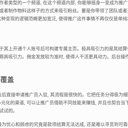
创作者类型的一个频道, 在这个频道内部, 你能够摇身一变成为
略或者制作物料这样子的方式来吸引粉丝。要是你带领了团队或者
种变现的逻辑范畴更加宽泛, 使得推广这件事情不再仅仅是单
划
你于其上开通个人账号后可构建专属主页。极具吸引力的是其结算
言颇具吸引力。佣金发放较为准时, 使得人干活更具动力。后台操
道覆盖
进去后直接申请推广员入驻, 其流程是很快的。它把任务分得极为细
元化的渠道, 可以让推广员借助不同技能来赚钱, 并且也契合当
去试试的。
你最为忧心和顾虑的究竟是款项结算无法达成, 还是难以寻觅到可