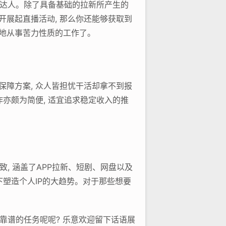
推广达人。除了具备基础的拉新所产生的
开展起直播活动, 那么你还能够获取到
纯地从事苦力性质的工作了。
保障方案, 众人皆担忧干活却拿不到报
作亦颇为简便, 适宜追求稳定收入的推
致, 涵盖了APP拉新、短剧、网盘以及
下塑造个人IP的大趋势。对于那些想要
靠靠谱的任务呢呢? 乐意欢迎留下话语展