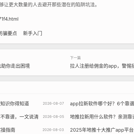
能够让更大数量的人去避开那些潜在的陷阱坑洼。
1f4.html
防骗要点
新手入门
法助你走出困境
拉人注册给佣金的app，警惕
雷知识你得知道
app拉新软件哪个好？6个靠
2026-08-07
靠不靠谱，一文说清
地推拉新用什么软件？亲测靠谱
2026-08-05
实操指南
2025年地推十大推广app平
2026-08-03