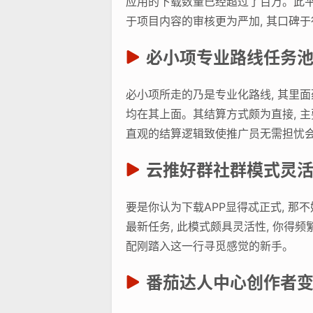
应用的下载数量已经超过了百万。此平
于项目内容的审核更为严加, 其口碑
必小项专业路线任务
必小项所走的乃是专业化路线, 其里
均在其上面。其结算方式颇为直接, 
直观的结算逻辑致使推广员无需担忧会
云推好群社群模式灵
要是你认为下载APP显得忒正式, 那
最新任务, 此模式颇具灵活性, 你得频
配刚踏入这一行寻觅感觉的新手。
番茄达人中心创作者