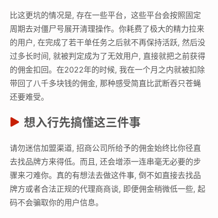
比这更坑的情况是, 存在一些平台，这些平台会按照固定
周期去对僵尸号展开清理操作。你耗费了极大的精力拉来
的用户, 在完成了若干单任务之后就不再保持活跃, 然后没
过多长时间, 就被判定成为了无效用户, 直接就把之前获得
的佣金扣回。在2022年的时候, 我在一个月之内就被扣除
带回了八千多块钱的佣金, 那种感受简直比武断吞只苍蝇
还要难受。
想入行先搞懂这三件事
请勿迷信加盟渠道, 招商公司所给予的佣金始终比你径直
去找品牌方来得低。而且, 还会增添一连串毫无必要的步
骤来刁难你。真的有想法去做这件事, 倒不如直接去找品
牌方或者合法正规的代理商商谈, 即便佣金稍微低一些, 起
码不会骗取你的用户信息。