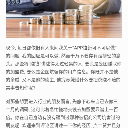
现今, 每日都依旧有人来问我关于“
APP拉新
可不可以做”
的问题, 我的回应是可以做, 然而千万不要存有走捷径的念
头。那些将“赚钱”讲述得太过轻易的人, 要么是妄图赚取你
的加盟费, 要么是企图坑骗你的用户信息。你既并不是他
的亲戚, 又不是他的债主, 他究竟凭借什么要把稳赚不赔的
美事告知你呢?
对那些想要进入行业的朋友而言, 先静下心来自己去做三
个月的调研, 这可比着急忙慌地交钱去加盟要靠谱上一百
倍。你在自己身边有没有碰到过那种被招商公司坑害过的
朋友呢, 欢迎来到评论区讲述一下你的经历, 点个赞并且分