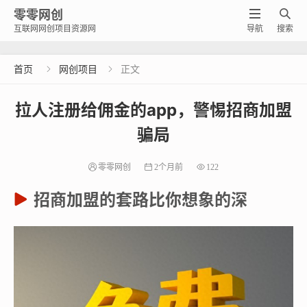
零零网创


互联网网创项目资源网
导航
搜索
首页
网创项目
正文


拉人注册给佣金的app，警惕招商加盟
骗局
零零网创
2个月前
122
招商加盟的套路比你想象的深