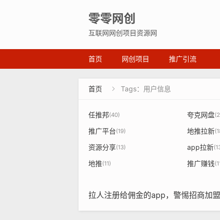
零零网创
互联网网创项目资源网
首页
网创项目
推广引流
首页
Tags：用户信息

任推邦
夸克网盘
(40)
(2
推广平台
地推拉新
(19)
(1
资源分享
app拉新
(13)
(1
地推
推广赚钱
(11)
(1
拉人注册给佣金的app，警惕招商加