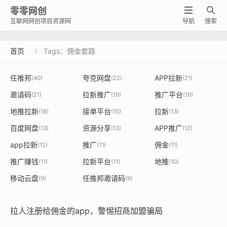
零零网创


互联网网创项目资源网
导航
搜索
首页
Tags：佣金套路

任推邦
夸克网盘
APP拉新
(40)
(22)
(21)
邀请码
拉新推广
推广平台
(21)
(19)
(19)
地推拉新
接单平台
拉新
(18)
(15)
(13)
百度网盘
资源分享
APP推广
(13)
(13)
(12)
app拉新
推广
佣金
(12)
(11)
(11)
推广赚钱
拉新平台
地推
(11)
(11)
(10)
移动云盘
任推邦邀请码
(9)
(9)
拉人注册给佣金的app，警惕招商加盟骗局