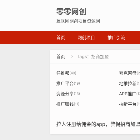
零零网创
互联网网创项目资源网
首页
网创项目
推广引流
首页
Tags：招商加盟

任推邦
夸克网盘
(40)
(2
推广平台
地推拉新
(19)
(1
资源分享
APP推广
(13)
(1
推广赚钱
拉新平台
(11)
(1
拉人注册给佣金的app，警惕招商加