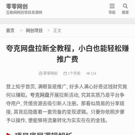
零零网创


互联网网创项目资源网
导航
搜索
首页
网创项目
正文


夸克网盘拉新全教程，小白也能轻松赚
推广费
零零网创
1个月前
124
登上知乎首页, 满眼皆是推广, 好多人满心好奇这钱财究竟
何以赚取。
夸克网盘
开展拉新活动, 究其实质乃是平台争
夺用户, 凭借资源去吸引新人注册。那看似简易的分享链
接, 其背后隐匿着一套完备的变现逻辑。只要你依照步骤
予以操作, 便能够将流量转化为实实在在的金钱。