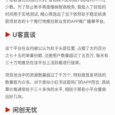
少数。为了防止新手再度缴纳智商税务, 我投入了好些的
时间用于实地测试, 精心筛选出了当下依然处于稳定结清
款项状态的十个推行地推拉新业务的APP推广
接单平台
。
U客直谈
这个平台在业内被公认为处于头部位置, 占据了大约百分
之七十五的单量份额, 注册用户数量超过了五百万, 每天有
三十万地推员在该平台上活跃着进行接单。
项目池当中的资源数量超过了千万个, 特别是首发项目的
数量极为众多。对于类似小红书这般热门的APP而言, 其结
算价格通常处于三十多块的水平, 相较于那些小平台要高
出好几块。
闲创无忧