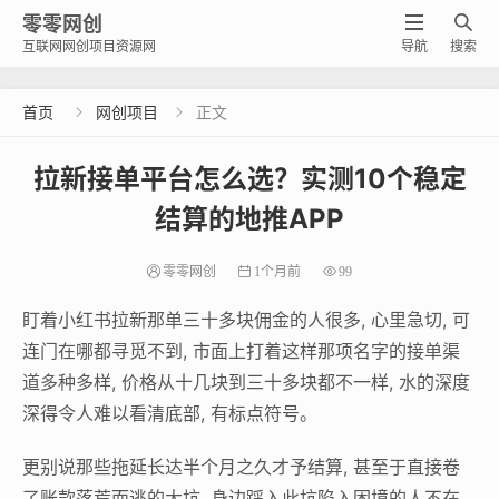
零零网创


互联网网创项目资源网
导航
搜索
首页
网创项目
正文


拉新接单平台怎么选？实测10个稳定
结算的地推APP
零零网创
1个月前
99
盯着小红书拉新那单三十多块佣金的人很多, 心里急切, 可
连门在哪都寻觅不到, 市面上打着这样那项名字的接单渠
道多种多样, 价格从十几块到三十多块都不一样, 水的深度
深得令人难以看清底部, 有标点符号。
更别说那些拖延长达半个月之久才予结算, 甚至于直接卷
了账款落荒而逃的大坑, 身边踩入此坑陷入困境的人不在