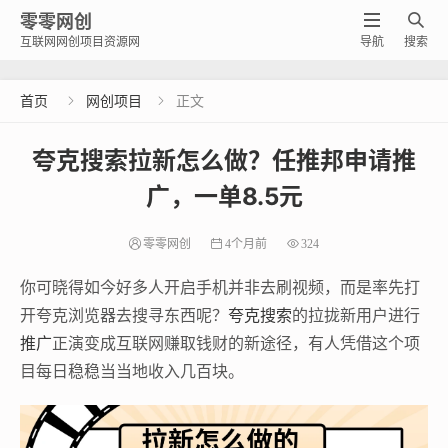
零零网创


互联网网创项目资源网
导航
搜索
首页
网创项目
正文


夸克搜索拉新怎么做？任推邦申请推
广，一单8.5元
零零网创
4个月前
324
你可晓得如今好多人开启手机并非去刷视频，而是率先打
开夸克浏览器去搜寻东西呢？
夸克搜索
的拉拢新用户进行
推广
正演变成互联网赚取钱财的新途径，有人凭借这个项
目每日稳稳当当地收入几百块。