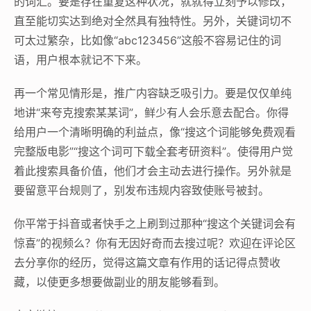
的词汇。要是存在重复这种状况，就就得立刻予以修改，
直至能切实达到绝对全然具有独特性。另外，关键词切不
可太过繁杂，比如像“abc123456”这般不容易记住的词
语，用户根本就记不下来。
再一个常见情形是，推广内容缺乏吸引力。要是仅仅单纯
地讲“来夸克搜索某某词”，鲜少有人会乐意去配合。你得
给用户一个清晰明确的利益点，像“搜这个词能够免费观看
完整版电影”“搜这个词可下载全套考研资料”。使得用户觉
着此搜索具备价值，他们才会主动去进行操作。另外就是
要留意平台规则了，别发布违规内容致使账号被封。
你平常于抖音或者快手之上刷到过那种“搜这个关键词会有
惊喜”的视频么？你有无因好奇而去搜过呢？欢迎在评论区
去分享你的经历，觉得这篇文章有作用的话记得点赞收
藏，以使更多想要做副业的朋友能够看到。