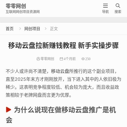
零零网创


互联网网创项目资源网
导航
搜索
首页
网创项目
正文


移动云盘拉新赚钱教程 新手实操步骤
零零网创
4个月前
250
不少人或许尚不清楚，
移动云盘
所推行的这个副业项目，
直至2025年末方才刚刚放开，当下进入其中的人依旧极为
稀少。这表明竞争程度较低、机会较为庞大，而且收益政
策相较于老牌网盘而言更为优厚。
为什么说现在做移动云盘推广是机
会