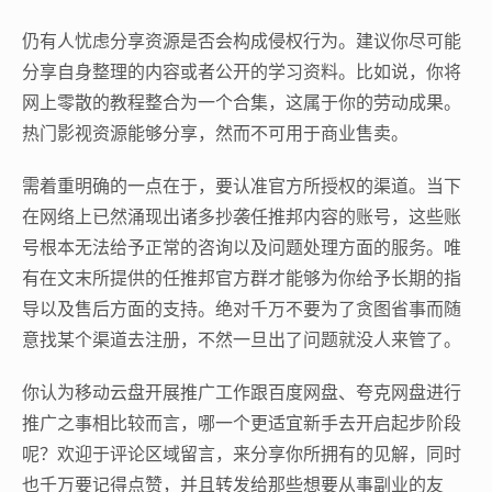
仍有人忧虑分享资源是否会构成侵权行为。建议你尽可能
分享自身整理的内容或者公开的学习资料。比如说，你将
网上零散的教程整合为一个合集，这属于你的劳动成果。
热门影视资源能够分享，然而不可用于商业售卖。
需着重明确的一点在于，要认准官方所授权的渠道。当下
在网络上已然涌现出诸多抄袭任推邦内容的账号，这些账
号根本无法给予正常的咨询以及问题处理方面的服务。唯
有在文末所提供的任推邦官方群才能够为你给予长期的指
导以及售后方面的支持。绝对千万不要为了贪图省事而随
意找某个渠道去注册，不然一旦出了问题就没人来管了。
你认为移动云盘开展推广工作跟百度网盘、夸克网盘进行
推广之事相比较而言，哪一个更适宜新手去开启起步阶段
呢？欢迎于评论区域留言，来分享你所拥有的见解，同时
也千万要记得点赞，并且转发给那些想要从事副业的友