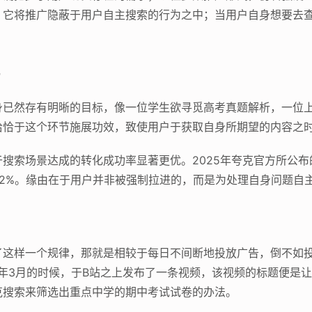
，它将推广隐蔽于用户自主搜索的行为之中；当用户自身想要去
化
身已然存有明晰的目标，像一位学生欲寻觅高考真题解析，一位
恰恰于这个环节施展功效，致使用户于获取自身所期望的内容之
搜索场景达成的转化成功率显著更优。2025年夸克官方所公
2%。缘由在于用户并非被强制拉进的，而是为处理自身问题自
口
了这样一个规律，那就是相较于每日不间断地投放广告，倒不如
6年3月的时候，于B站之上发布了一条视频，该视频的标题便是
克搜索来筛选出重点中学的期中考试试卷的办法。