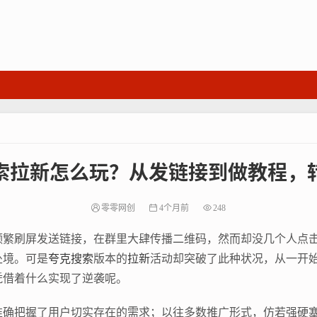
索拉新怎么玩？从发链接到做教程，
零零网创
4个月前
248
频繁刷屏发送链接，在群里大肆传播二维码，然而却没几个人点
处境。可是
夸克搜索
版本的
拉新
活动却突破了此种状况，从一开
凭借着什么实现了逆袭呢。
准确把握了用户切实存在的需求；以往多数推广形式，仿若强硬