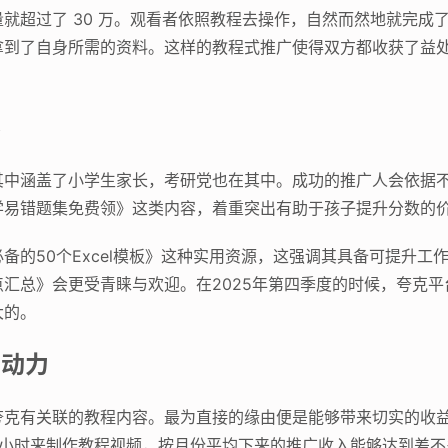
就超过了 30 万。观看者依照教程去操作，自然而然地就完成
拿到了自身所需的资料。这样的教程式推广使得双方都收获了益
容
其中涵盖了小学生家长，考研党也在其中。成功的推广人会依据
学易错题集免费领》这类内容，着重突出有助于孩子提升分数的
备的50个Excel模板》这种实用资源，这强调其具备可提升工
点汇总》会更受青睐与欢迎。在2025年第四季度的时候，夸克平
大的。
的动力
夸克有关联的教程内容。最为直接的缘由便是能够带来切实的收
小时来制作教程视频，按月份平均下来的推广收入能够达到差不多