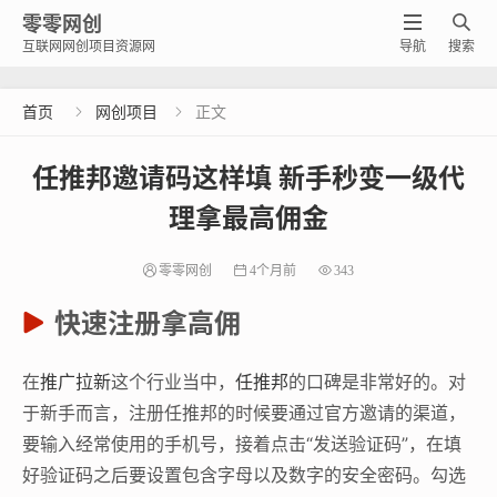
零零网创


互联网网创项目资源网
导航
搜索
首页
网创项目
正文


任推邦邀请码这样填 新手秒变一级代
理拿最高佣金
零零网创
4个月前
343
快速注册拿高佣
在
推广拉新
这个行业当中，
任推邦
的口碑是非常好的。对
于新手而言，注册任推邦的时候要通过官方邀请的渠道，
要输入经常使用的手机号，接着点击“发送验证码”，在填
好验证码之后要设置包含字母以及数字的安全密码。勾选