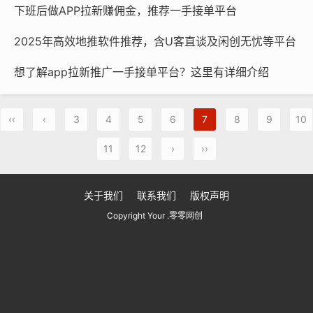
下班后做APP拉新赚佣金，推荐一手接单平台
2025年高效地推软件推荐，含U客直谈及闲创无忧等平台
想了解app拉新推广一手接单平台？这里有详细介绍
‹‹
‹
3
4
5
6
7
8
9
10
11
12
›
››
关于我们
联系我们
版权声明
Copyright Your .零零网创