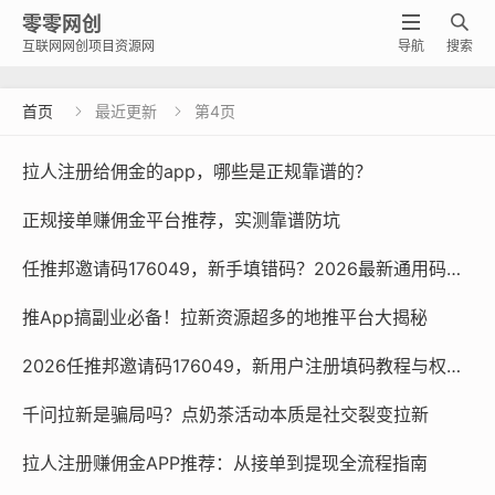
零零网创


互联网网创项目资源网
导航
搜索
首页
最近更新
第4页


拉人注册给佣金的app，哪些是正规靠谱的？
正规接单赚佣金平台推荐，实测靠谱防坑
任推邦邀请码176049，新手填错码？2026最新通用码一次说清
推App搞副业必备！拉新资源超多的地推平台大揭秘
2026任推邦邀请码176049，新用户注册填码教程与权益绑定
千问拉新是骗局吗？点奶茶活动本质是社交裂变拉新
拉人注册赚佣金APP推荐：从接单到提现全流程指南