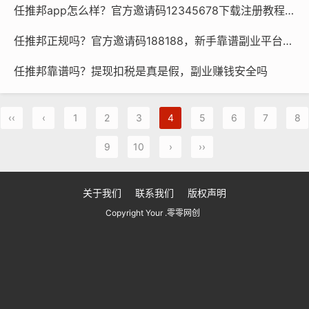
任推邦app怎么样？官方邀请码12345678下载注册教程来了
任推邦正规吗？官方邀请码188188，新手靠谱副业平台是真的吗
任推邦靠谱吗？提现扣税是真是假，副业赚钱安全吗
‹‹
‹
1
2
3
4
5
6
7
8
9
10
›
››
关于我们
联系我们
版权声明
Copyright Your .零零网创