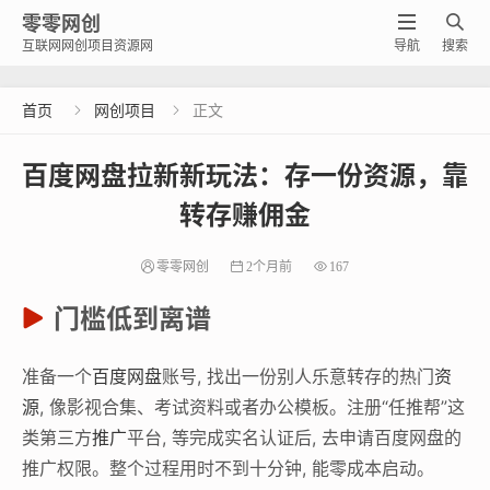
零零网创


互联网网创项目资源网
导航
搜索
首页
网创项目
正文


百度网盘拉新新玩法：存一份资源，靠
转存赚佣金
零零网创
2个月前
167
门槛低到离谱
准备一个
百度网盘
账号, 找出一份别人乐意转存的热门
资
源
, 像影视合集、考试资料或者办公模板。注册“任推帮”这
类第三方
推广
平台, 等完成实名认证后, 去申请百度网盘的
推广权限。整个过程用时不到十分钟, 能零成本启动。