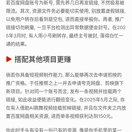
若百度网盘账号为新号, 需先养几日再发链接, 不然极易被
限流。其次, 资源文件务必要能切实使用, 别放置虚假链接,
以免用户转存后看到是空包, 进而直接举报你。再者, 推广
链接切勿刷量, 一旦平台检测出异常数据便会封号。在202
5年3月时, 有人用小号刷转存, 最终主号被封, 落得白忙一
通的结果。
搭配其他项目更赚
倘若你具备短视频制作能力, 那么能够再次去申请剪映的
推广资格。于任推帮之上一并去申请夸克网盘、剪映旗下
新项目。针对同一个账号而言, 发布一条视频并挂载两个
链接, 如此收益便能进行翻倍变化。在2025年5月之际, 存
在有人借助AI跳舞视频挂载剪映链接, 并且在文件夹之内放
置百度网盘相关资源, 进而单条视频获利达到150元。
你此时手头有没有一份已有的资源, 像是你手机里的某一