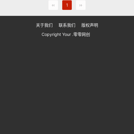
‹‹
1
››
关于我们
联系我们
版权声明
Copyright Your .零零网创