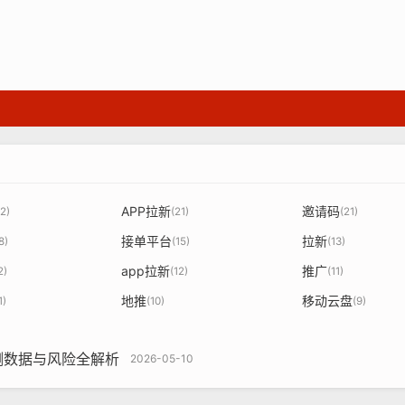
APP拉新
邀请码
2)
(21)
(21)
接单平台
拉新
8)
(15)
(13)
app拉新
推广
2)
(12)
(11)
地推
移动云盘
1)
(10)
(9)
测数据与风险全解析
2026-05-10