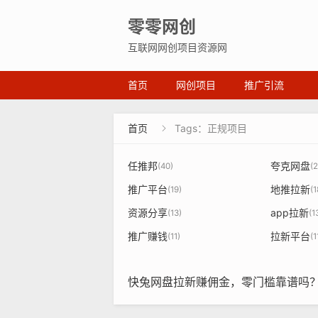
零零网创
互联网网创项目资源网
首页
网创项目
推广引流
首页
Tags：正规项目

任推邦
夸克网盘
(40)
(2
推广平台
地推拉新
(19)
(1
资源分享
app拉新
(13)
(1
推广赚钱
拉新平台
(11)
(1
快兔网盘拉新赚佣金，零门槛靠谱吗？