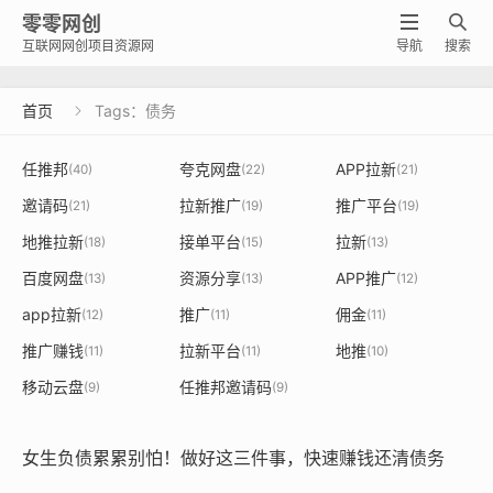
零零网创


互联网网创项目资源网
导航
搜索
首页
Tags：债务

任推邦
夸克网盘
APP拉新
(40)
(22)
(21)
邀请码
拉新推广
推广平台
(21)
(19)
(19)
地推拉新
接单平台
拉新
(18)
(15)
(13)
百度网盘
资源分享
APP推广
(13)
(13)
(12)
app拉新
推广
佣金
(12)
(11)
(11)
推广赚钱
拉新平台
地推
(11)
(11)
(10)
移动云盘
任推邦邀请码
(9)
(9)
女生负债累累别怕！做好这三件事，快速赚钱还清债务