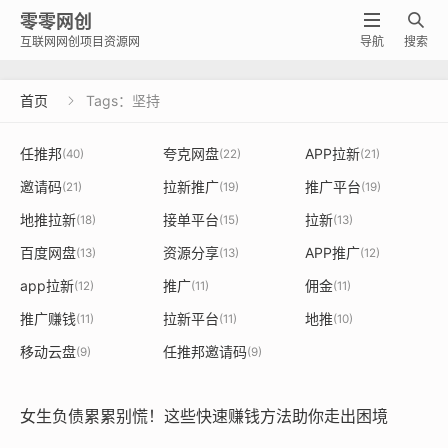
零零网创


互联网网创项目资源网
导航
搜索
首页
Tags：坚持

任推邦
夸克网盘
APP拉新
(40)
(22)
(21)
邀请码
拉新推广
推广平台
(21)
(19)
(19)
地推拉新
接单平台
拉新
(18)
(15)
(13)
百度网盘
资源分享
APP推广
(13)
(13)
(12)
app拉新
推广
佣金
(12)
(11)
(11)
推广赚钱
拉新平台
地推
(11)
(11)
(10)
移动云盘
任推邦邀请码
(9)
(9)
女生负债累累别慌！这些快速赚钱方法助你走出困境