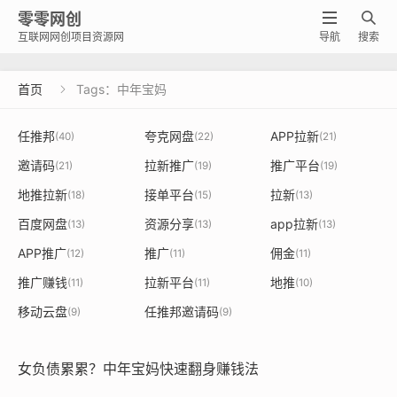
零零网创


互联网网创项目资源网
导航
搜索
首页
Tags：中年宝妈

任推邦
夸克网盘
APP拉新
(40)
(22)
(21)
邀请码
拉新推广
推广平台
(21)
(19)
(19)
地推拉新
接单平台
拉新
(18)
(15)
(13)
百度网盘
资源分享
app拉新
(13)
(13)
(13)
APP推广
推广
佣金
(12)
(11)
(11)
推广赚钱
拉新平台
地推
(11)
(11)
(10)
移动云盘
任推邦邀请码
(9)
(9)
女负债累累？中年宝妈快速翻身赚钱法