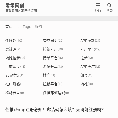
零零网创


互联网网创项目资源网
导航
搜索
首页
Tags：服务

任推邦
夸克网盘
APP拉新
(40)
(22)
(21)
邀请码
拉新推广
推广平台
(21)
(19)
(19)
地推拉新
接单平台
拉新
(18)
(15)
(13)
百度网盘
资源分享
APP推广
(13)
(13)
(12)
app拉新
推广
佣金
(12)
(11)
(11)
推广赚钱
拉新平台
地推
(11)
(11)
(10)
移动云盘
任推邦邀请码
(9)
(9)
任推帮app注册必知！邀请码怎么填？无码能注册吗？