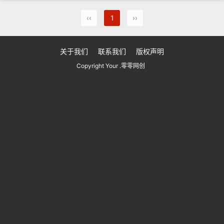
‹‹
1
››
关于我们
联系我们
版权声明
Copyright Your .零零网创